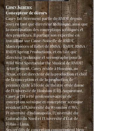
Casey Kearns:
Concepteur de décors
Casey fait fièrement partie de RMDT depuis
2003 en tant que directeur technique, ainsi que
la coordination des conceptions scéniques et
des propriétés. Il partage son expertise en
travaillant sur Casse-Noisette de RMDT,
Masterpieces of Ballet de RMSA / RMDT, RMSA /
RMDT Spring Productions, et en tant que
directeur technique et scénographe pour le
Wild West Spectacular the Musical de RMDT!
Actuellement, Casey réside à Houston, au
Texas, et est directeur de la production et chef
de la conception et de la production de
premier cycle à l'école de théâtre et de danse
de l'Université de Houston (UH). Auparavant,
Casey à UH a été professeur agrégé de
conception scénique et concepteur scénique
résident à l'Université du Wyoming (UW),
l'Université d'Indianapolis, l'Université du
Colorado du Nord et l'Université d'État de
l'Ohio - Lima.
Ses crédits de conception comprennent bien