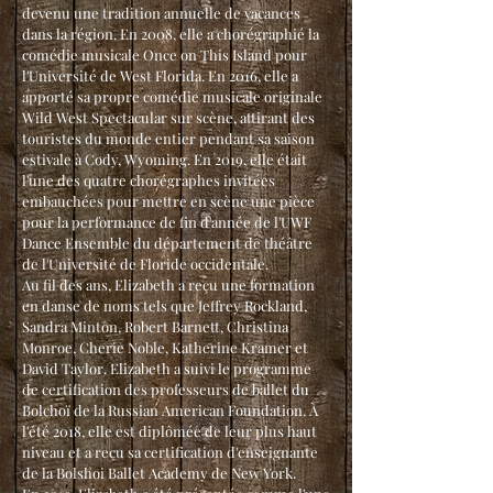
devenu une tradition annuelle de vacances
dans la région. En 2008, elle a chorégraphié la
comédie musicale Once on This Island pour
l'Université de West Florida. En 2016, elle a
apporté sa propre comédie musicale originale
Wild West Spectacular sur scène, attirant des
touristes du monde entier pendant sa saison
estivale à Cody, Wyoming. En 2019, elle était
l'une des quatre
chorégraphes invitées
embauchées
pour mettre en scène une pièce
pour la performance de fin d'année de l'UWF
Dance Ensemble du département de théâtre
de l'Université de Floride occidentale.
Au fil des ans, Elizabeth a reçu une formation
en danse de noms tels que Jeffrey Rockland,
Sandra Minton, Robert Barnett, Christina
Monroe, Cherie Noble, Katherine Kramer et
David Taylor. Elizabeth a suivi le programme
de certification des professeurs de ballet du
Bolchoï de la Russian American Foundation. À
l'été 2018, elle est diplômée de leur plus haut
niveau et a reçu sa certification d'enseignante
de la Bolshoi Ballet Academy de New York.