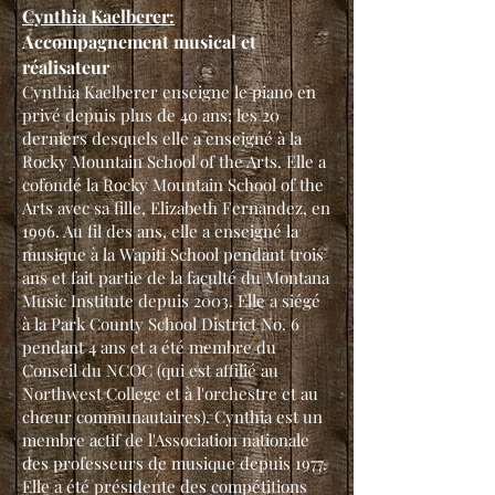
Cynthia Kaelberer:
Accompagnement musical et
réalisateur
Cynthia Kaelberer enseigne le piano en
privé depuis plus de 40 ans; les 20
derniers desquels elle a enseigné à la
Rocky Mountain School of the Arts. Elle a
cofondé la Rocky Mountain School of the
Arts avec sa fille, Elizabeth Fernandez, en
1996. Au fil des ans, elle a enseigné la
musique à la Wapiti School pendant trois
ans et fait partie de la faculté du Montana
Music Institute depuis 2003. Elle a siégé
à la Park County School District No. 6
pendant 4 ans et a été membre du
Conseil du NCOC (qui est affilié au
Northwest College et à l'orchestre et au
chœur communautaires). Cynthia est un
membre actif de l'Association nationale
des professeurs de musique depuis 1977.
Elle a été présidente des compétitions