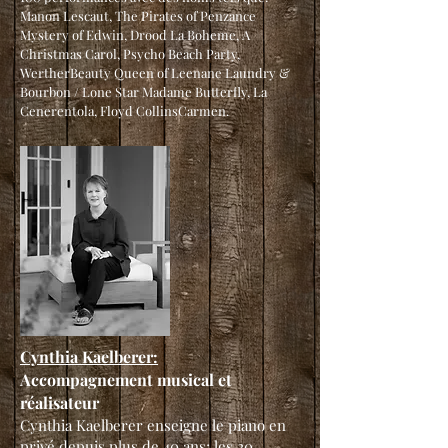
Manon Lescaut, The Pirates of Penzance
Mystery of Edwin, Drood La Boheme, A
Christmas Carol, Psycho Beach Party,
WertherBeauty Queen of Leenane Laundry &
Bourbon / Lone Star Madame Butterfly, La
Cenerentola, Floyd CollinsCarmen.
Cynthia Kaelberer:
Accompagnement musical et
réalisateur
Cynthia Kaelberer enseigne le piano en
privé depuis plus de 40 ans; les 20