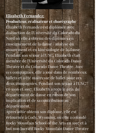
Elizabeth Fernandez:
Producteur, réalisateur et chorégraphe
Elizabeth Fernandez est diplômée avec
distinction de l'Université du Colorado du
Nord où elle a obtenu des diplômes en
enseignement de la danse / analyse du
mouvement et en kinésiologie de la danse.
Pendant son séjour à l'UNC, Elizabeth était
membre de l'Université du Colorado Dance
Theatre et du Colorado Dance Theatre. Avec
ces compagnies, elle a joué dans de nombreux
ballets et a été maîtresse de ballet pour ces
deux compagnies. Pendant son séjour à l'UNC
en 1996 et 1997; Elizabeth a reçu le prix du
département de danse en raison de son
implication et de sa contribution au
département.
Après avoir obtenu son diplôme, elle est
retournée à Cody, Wyoming, où elle a cofondé
Rocky Mountain School of the Arts en 1997 et à
but non lucratif Rocky Mountain Dance Theatre