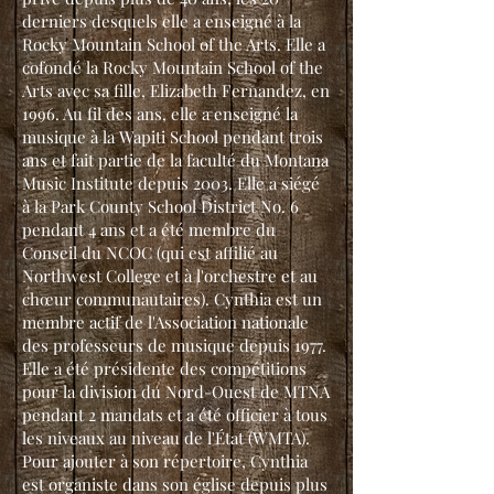
derniers desquels elle a enseigné à la
Rocky Mountain School of the Arts. Elle a
cofondé la Rocky Mountain School of the
Arts avec sa fille, Elizabeth Fernandez, en
1996. Au fil des ans, elle a enseigné la
musique à la Wapiti School pendant trois
ans et fait partie de la faculté du Montana
Music Institute depuis 2003. Elle a siégé
à la Park County School District No. 6
pendant 4 ans et a été membre du
Conseil du NCOC (qui est affilié au
Northwest College et à l'orchestre et au
chœur communautaires). Cynthia est un
membre actif de l'Association nationale
des professeurs de musique depuis 1977.
Elle a été présidente des compétitions
pour la division du Nord-Ouest de MTNA
pendant 2 mandats et a été officier à tous
les niveaux au niveau de l'État (WMTA).
Pour ajouter à son répertoire, Cynthia
est organiste dans son église depuis plus