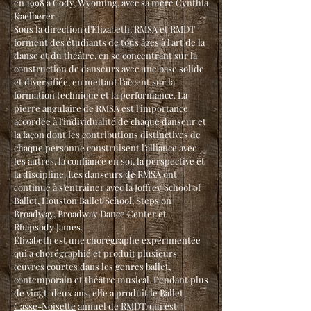
en 1998 à Cody, Wyoming, avec sa mère Cynthia
Kaelberer.
Sous la direction d'Elizabeth, RMSA et RMDT
forment des étudiants de tous âges à l'art de la
danse et du théâtre, en se concentrant sur la
construction de danseurs avec une base solide
et diversifiée, en mettant l'accent sur la
formation technique et la performance. La
pierre angulaire de RMSA est l'importance
accordée à l'individualité de chaque danseur et
la façon dont les contributions distinctives de
chaque personne construisent l'alliance avec
les autres, la confiance en soi, la perspective et
la discipline. Les danseurs de RMSA ont
continué à s'entraîner avec la Joffrey School of
Ballet, Houston Ballet School, Steps on
Broadway, Broadway Dance Center et
Rhapsody James.
Elizabeth est une chorégraphe expérimentée
qui a chorégraphié et produit plusieurs
œuvres courtes dans les genres ballet,
contemporain et théâtre musical. Pendant plus
de vingt-deux ans, elle a produit le Ballet
Casse-Noisette
annuel de RMDT, qui est