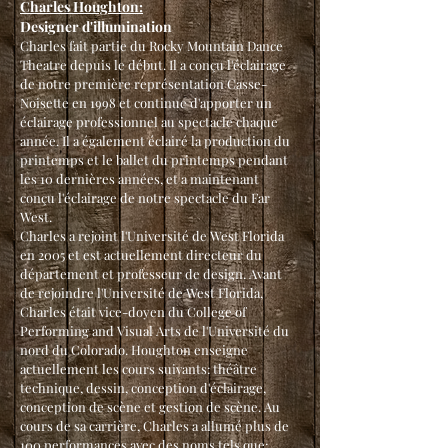
Charles Houghton:
Designer d'illumination
Charles fait partie du Rocky Mountain Dance
Theatre depuis le début. Il a conçu l'éclairage
de notre première représentation Casse-
Noisette en 1998 et continue d'apporter un
éclairage professionnel au spectacle chaque
année. Il a également éclairé la production du
printemps et le ballet du printemps pendant
les 10 dernières années, et a maintenant
conçu l'éclairage de notre spectacle du Far
West.
Charles a rejoint l'Université de West Florida
en 2005 et est actuellement directeur du
département et professeur de design. Avant
de rejoindre l'Université de West Florida,
Charles était vice-doyen du College of
Performing and Visual Arts de l'Université du
nord du Colorado. Houghton enseigne
actuellement les cours suivants: théâtre
technique, dessin, conception d'éclairage,
conception de scène et gestion de scène. Au
cours de sa carrière, Charles a allumé plus de
100 performances avec des noms tels que: