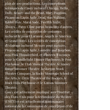
plus de 100 productions. Les conceptions
scéniques de Casey incluent Chicago, Hello
Dolly, Beauty and the Beast, Mary Poppins,
Picasso au Lapin Agile, Dead Man Walking,
Rabbit Hole, Marat Sade, Twelfth Night,
Always… Patsy Cline parmi beaucoup d'autres.
Les crédits de conception de costumes
incluent le projet Laramie, Angels in America
et Grand Hotel. Les crédits de conception
d'éclairage incluent Mesure pour mesure,
Picasso au Lapin Agile, Laundry and Bourbon,
1959 Pink Thunderbird, et d'autres. Il a conçu
pour le Candlelight Dinner Playhouse, le Post
Playhouse, le Utah Musical Theatre, le Snowy
Range Summer Theatre, la Morgan Stock
Theatre Company, la Rocky Mountain School of
the Arts, le Little Theatre of the Rockies, le
Black Hills Playhouse et le Kansas Summer
Theatre.
Casey est activement impliqué avec l'Institut
des États-Unis pour la technologie du théâtre
(USITT) et est actuellement commissaire
national de la Commission de conception et de