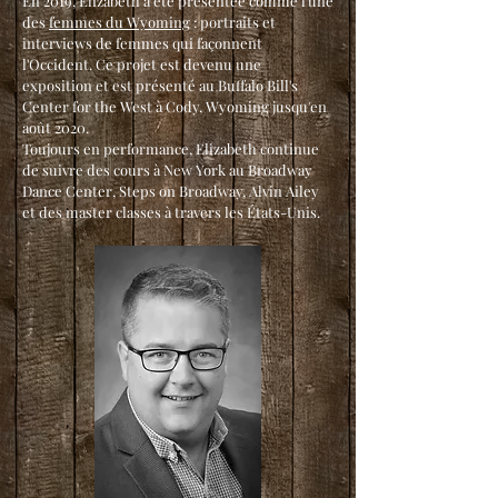
En 2019, Elizabeth a été présentée comme l'une
des
femmes du Wyoming
: portraits et
interviews de femmes qui façonnent
l'Occident. Ce projet est devenu une
exposition et est présenté au Buffalo Bill's
Center for the West à Cody, Wyoming jusqu'en
août 2020.
Toujours en performance, Elizabeth continue
de suivre des cours à New York au Broadway
Dance Center, Steps on Broadway, Alvin Ailey
et des master classes à travers les États-Unis.