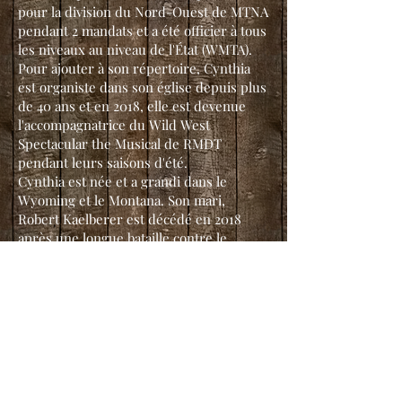
pour la division du Nord-Ouest de MTNA
pendant 2 mandats et a été officier à tous
les niveaux au niveau de l'État (WMTA).
Pour ajouter à son répertoire, Cynthia
est organiste dans son église depuis plus
de 40 ans et en 2018, elle est devenue
l'accompagnatrice du Wild West
Spectacular the Musical de RMDT
pendant leurs saisons d'été.
Cynthia est née et a grandi dans le
Wyoming et le Montana. Son mari,
Robert Kaelberer est décédé en 2018
après une longue bataille contre le
cancer. Robert était un grand partisan du
studio
.